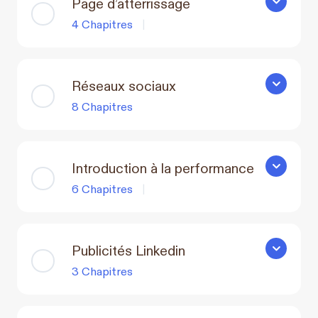
Page d’atterrissage
Page d’att
4 Chapitres
|
Réseaux sociaux
Réseaux s
8 Chapitres
Introduction à la performance
Introducti
6 Chapitres
|
Publicités Linkedin
Publicités
3 Chapitres