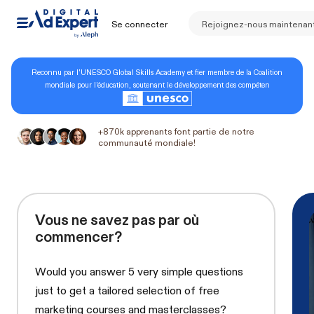
Se connecter
Rejoignez-nous maintenan
Reconnu par l'UNESCO Global Skills Academy et fier membre de la Coalition
mondiale pour l'éducation, soutenant le développement des compéten
+870k apprenants font partie de notre
communauté mondiale!
Vous ne savez pas par où
commencer?
Would you answer 5 very simple questions
just to get a tailored selection of free
marketing courses and masterclasses?