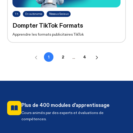
1 h
En autonomie
Réseaux Sociaux
Dompter TikTok Formats
Apprendre les formats publicitaires TikTok
1
2
...
4
Plus de 400 modules d'apprentissage
Cours animés par des experts et évaluations de
compétences.