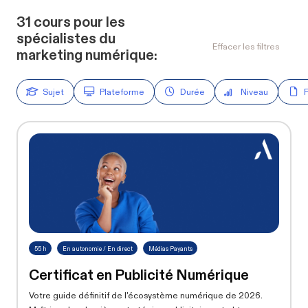
31
cours pour les
spécialistes du
Effacer les filtres
marketing numérique:
Sujet
Plateforme
Durée
Niveau
55 h
En autonomie / En direct
Médias Payants
Certificat en Publicité Numérique
Votre guide définitif de l'écosystème numérique de 2026.