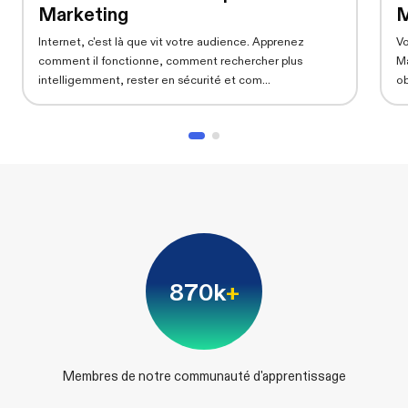
Marketing
M
Internet, c'est là que vit votre audience. Apprenez
Vo
comment il fonctionne, comment rechercher plus
Ma
intelligemment, rester en sécurité et com...
ob
870k
+
Membres de notre communauté d'apprentissage