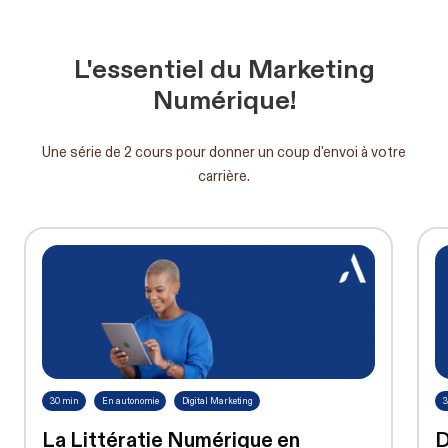
L'essentiel du Marketing
Numérique!
Une série de 2 cours pour donner un coup d'envoi à votre
carrière.
30 min
En autonomie
Digital Marketing
3
La Littératie Numérique en
D