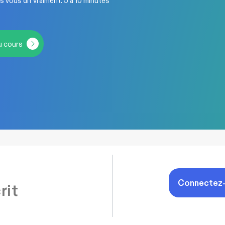
 vous dit vraiment. 5 à 10 minutes
u cours
Connectez-v
rit