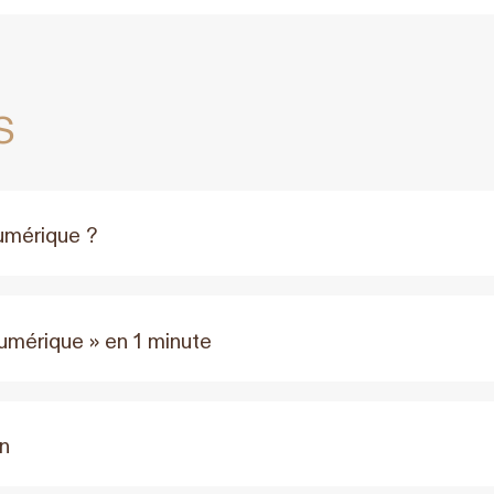
s
numérique ?
mérique » en 1 minute
on