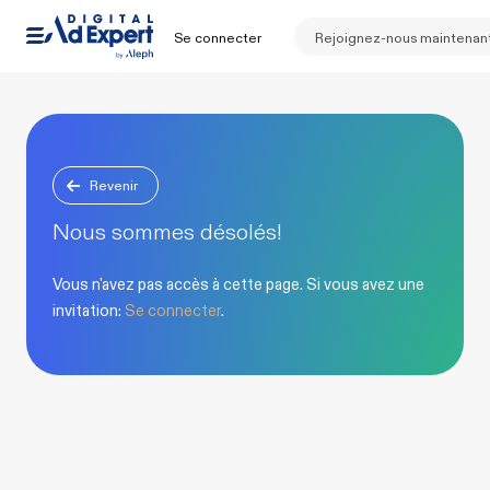
Se connecter
Rejoignez-nous maintenan
Revenir
Nous sommes désolés!
Vous n'avez pas accès à cette page. Si vous avez une
invitation:
Se connecter
.