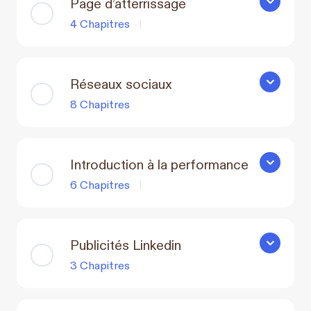
Page d’atterrissage
Page d’att
4 Chapitres
|
Réseaux sociaux
Réseaux s
8 Chapitres
Introduction à la performance
Introducti
6 Chapitres
|
Publicités Linkedin
Publicités
3 Chapitres