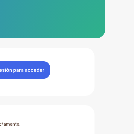
sesión para acceder
ectamente.