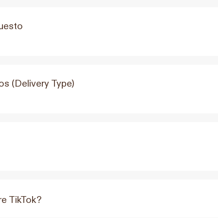
uesto
os (Delivery Type)
re TikTok?