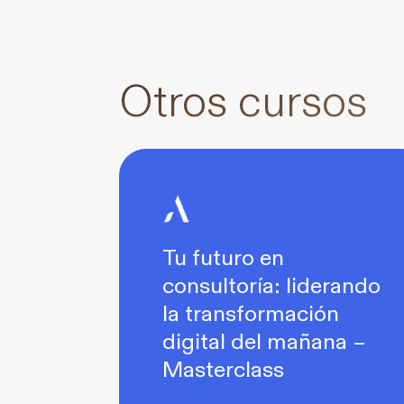
Otros cursos
Tu futuro en
consultoría: liderando
la transformación
digital del mañana –
Masterclass