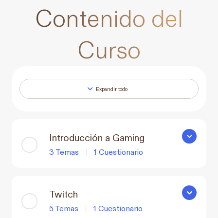
Contenido del
Curso
Expandir todo
Lecciones
Introducción a Gaming
Introducci
3 Temas
|
1 Cuestionario
Twitch
Twitch
5 Temas
|
1 Cuestionario