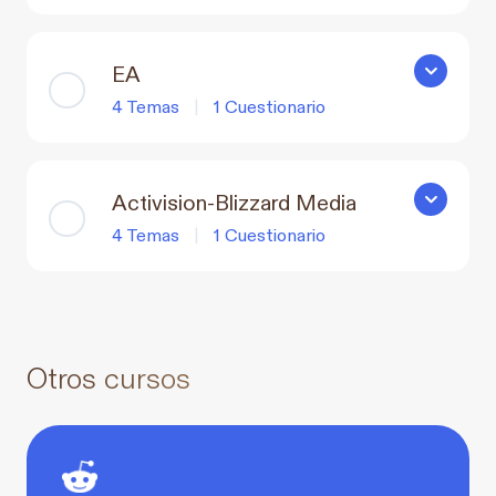
EA
EA
4 Temas
|
1 Cuestionario
Activision-Blizzard Media
Activision
4 Temas
|
1 Cuestionario
Otros cursos