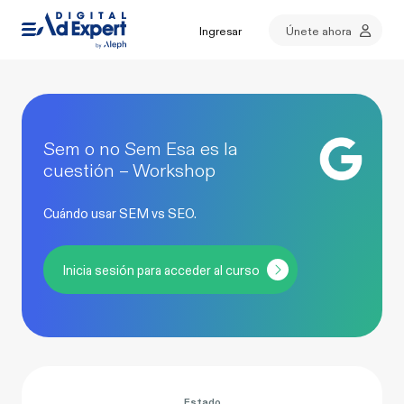
Ingresar
Únete ahora
Sem o no Sem Esa es la
cuestión – Workshop
Cuándo usar SEM vs SEO.
Inicia sesión para acceder al curso
Estado