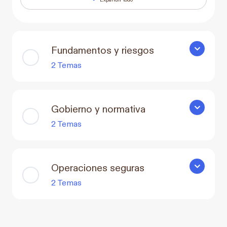
Lecciones
Fundamentos y riesgos
Fundament
2 Temas
Gobierno y normativa
Gobierno y
2 Temas
Operaciones seguras
Operacion
2 Temas