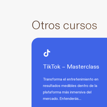
Otros cursos
TikTok – Masterclass
Transforma el entretenimiento en
resultados medibles dentro de la
plataforma más inmersiva del
mercado. Entenderás…