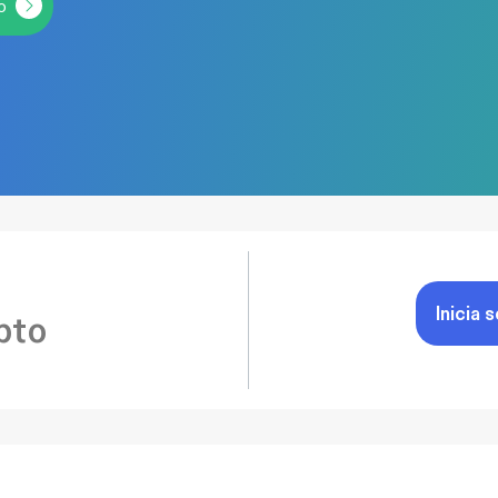
o
Inicia 
pto