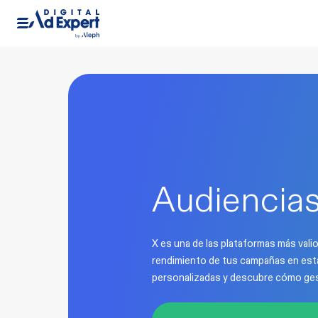
Audiencias
X es una de las plataformas más vali
rendimiento de tus campañas en esta
personalizadas y descubre cómo ges