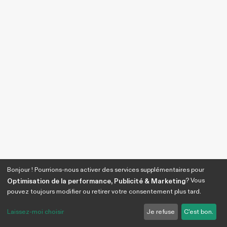
Bonjour ! Pourrions-nous activer des services supplémentaires pour
? Vous
Optimisation de la performance, Publicité & Marketing
pouvez toujours modifier ou retirer votre consentement plus tard.
Laissez-moi choisir
Je refuse
C'est bon.