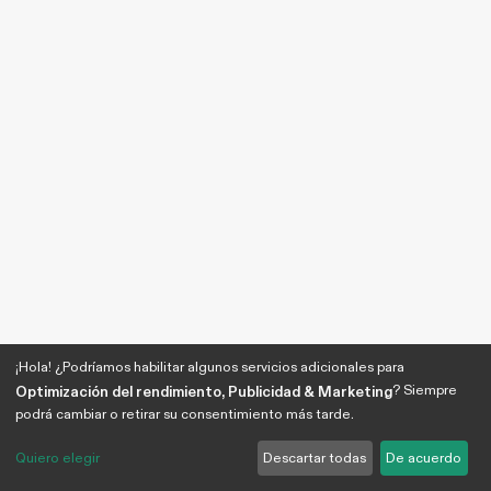
¡Hola! ¿Podríamos habilitar algunos servicios adicionales para
? Siempre
Optimización del rendimiento, Publicidad & Marketing
podrá cambiar o retirar su consentimiento más tarde.
Quiero elegir
Descartar todas
De acuerdo