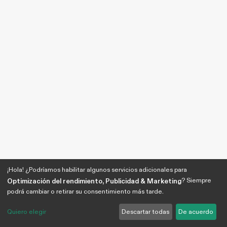
¡Hola! ¿Podríamos habilitar algunos servicios adicionales para
? Siempre
Optimización del rendimiento, Publicidad & Marketing
podrá cambiar o retirar su consentimiento más tarde.
Quiero elegir
Descartar todas
De acuerdo