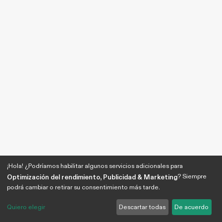
¡Hola! ¿Podríamos habilitar algunos servicios adicionales para
? Siempre
Optimización del rendimiento, Publicidad & Marketing
podrá cambiar o retirar su consentimiento más tarde.
Quiero elegir
Descartar todas
De acuerdo