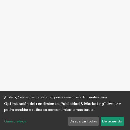
¡Hola! ¿Podríamos habilitar algunos servicios adicionales para
? Siempre
Optimización del rendimiento, Publicidad & Marketing
podrá cambiar o retirar su consentimiento más tarde.
Quiero elegir
Descartar todas
De acuerdo