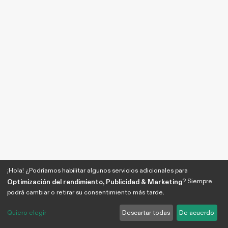
¡Hola! ¿Podríamos habilitar algunos servicios adicionales para
? Siempre
Optimización del rendimiento, Publicidad & Marketing
podrá cambiar o retirar su consentimiento más tarde.
Quiero elegir
Descartar todas
De acuerdo