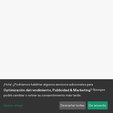
¡Hola! ¿Podríamos habilitar algunos servicios adicionales para
? Siempre
Optimización del rendimiento, Publicidad & Marketing
podrá cambiar o retirar su consentimiento más tarde.
Quiero elegir
Descartar todas
De acuerdo