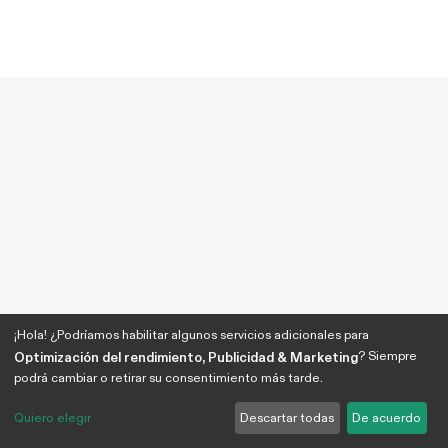
¡Hola! ¿Podríamos habilitar algunos servicios adicionales para
? Siempre
Optimización del rendimiento, Publicidad & Marketing
podrá cambiar o retirar su consentimiento más tarde.
Quiero elegir
Descartar todas
De acuerdo