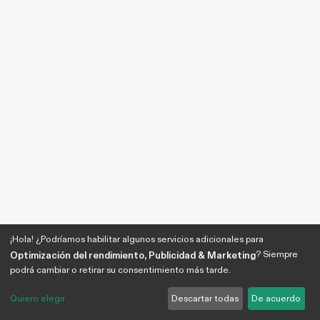
¡Hola! ¿Podríamos habilitar algunos servicios adicionales para
? Siempre
Optimización del rendimiento, Publicidad & Marketing
podrá cambiar o retirar su consentimiento más tarde.
Quiero elegir
Descartar todas
De acuerdo