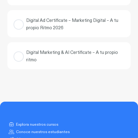
PROGRESO DEL CURSO
Digital Ad Certificate – Marketing Digital – A tu
0% COMPLETADO
0/0 Pasos
propio Ritmo 2026
PROGRESO DEL CURSO
Digital Marketing & AI Certificate – A tu propio
0% COMPLETADO
0/0 Pasos
ritmo
PROGRESO DEL CURSO
0% COMPLETADO
0/0 Pasos
Explora nuestros cursos
Conoce nuestros estudiantes