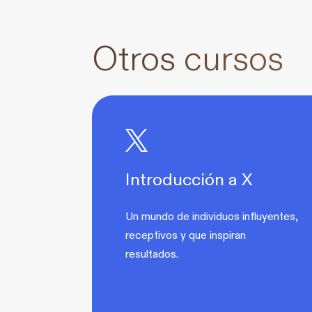
Otros cursos
Introducción a X
Un mundo de individuos influyentes,
receptivos y que inspiran
resultados.