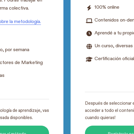
100% online
rma colectiva.
Contenidos on-de
obre la metodología.
Aprendé a tu propi
Un curso, diversas
vo, por semana
Certificación oficia
uctores de Marketing
mas
Después de seleccionar 
logía de aprendizaje, vas
acceder a todo el conteni
rsada disponibles.
cuando quieras!
onar el método
Regístrate pa