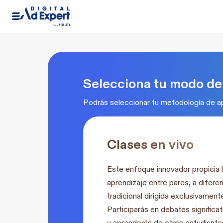
Selecciona tu modo de 
Podrás seleccionar tu metodología de ap
Clases en vivo
Este enfoque innovador propicia l
aprendizaje entre pares, a difere
tradicional dirigida exclusivamen
Participarás en debates significa
y aprenderás de otros estudiantes