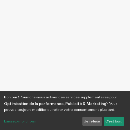
Bonjour ! Pourrions-nous activer des services supplémentaires pour
? Vous
Optimisation de la performance, Publicité & Marketing
pouvez toujours modifier ou retirer votre consentement plus tard.
Laissez-moi choisir
Je refuse
C'est bon.