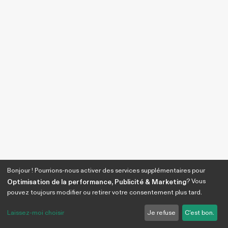
Bonjour ! Pourrions-nous activer des services supplémentaires pour
? Vous
Optimisation de la performance, Publicité & Marketing
pouvez toujours modifier ou retirer votre consentement plus tard.
Laissez-moi choisir
Je refuse
C'est bon.