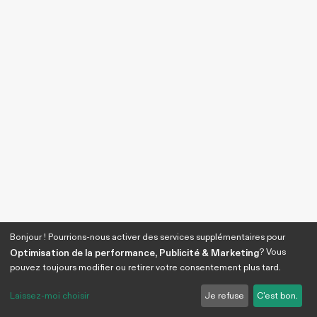
Bonjour ! Pourrions-nous activer des services supplémentaires pour
? Vous
Optimisation de la performance, Publicité & Marketing
pouvez toujours modifier ou retirer votre consentement plus tard.
Laissez-moi choisir
Je refuse
C'est bon.