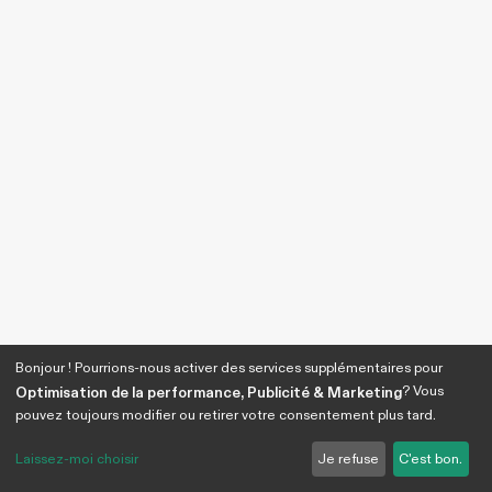
Bonjour ! Pourrions-nous activer des services supplémentaires pour
? Vous
Optimisation de la performance, Publicité & Marketing
pouvez toujours modifier ou retirer votre consentement plus tard.
Laissez-moi choisir
Je refuse
C'est bon.