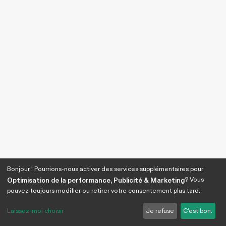
Bonjour ! Pourrions-nous activer des services supplémentaires pour
? Vous
Optimisation de la performance, Publicité & Marketing
pouvez toujours modifier ou retirer votre consentement plus tard.
Laissez-moi choisir
Je refuse
C'est bon.