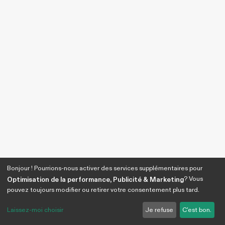
Bonjour ! Pourrions-nous activer des services supplémentaires pour
? Vous
Optimisation de la performance, Publicité & Marketing
pouvez toujours modifier ou retirer votre consentement plus tard.
Laissez-moi choisir
Je refuse
C'est bon.