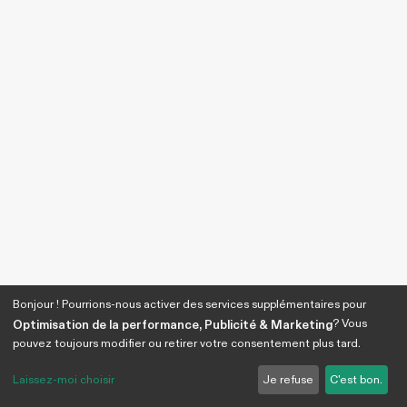
Bonjour ! Pourrions-nous activer des services supplémentaires pour
? Vous
Optimisation de la performance, Publicité & Marketing
pouvez toujours modifier ou retirer votre consentement plus tard.
Laissez-moi choisir
Je refuse
C'est bon.