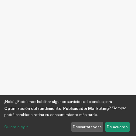
¡Hola! ¿Podríamos habilitar algunos servicios adicionales para
? Siempre
Optimización del rendimiento, Publicidad & Marketing
podrá cambiar o retirar su consentimiento más tarde.
Quiero elegir
Descartar todas
De acuerdo