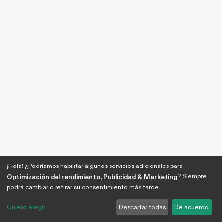
¡Hola! ¿Podríamos habilitar algunos servicios adicionales para
? Siempre
Optimización del rendimiento, Publicidad & Marketing
podrá cambiar o retirar su consentimiento más tarde.
Quiero elegir
Descartar todas
De acuerdo