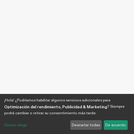
¡Hola! ¿Podríamos habilitar algunos servicios adicionales para
? Siempre
Optimización del rendimiento, Publicidad & Marketing
podrá cambiar o retirar su consentimiento más tarde.
Quiero elegir
Descartar todas
De acuerdo