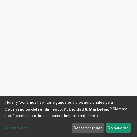
¡Hola! ¿Podríamos habilitar algunos servicios adicionales para
? Siempre
Optimización del rendimiento, Publicidad & Marketing
podrá cambiar o retirar su consentimiento más tarde.
Quiero elegir
Descartar todas
De acuerdo