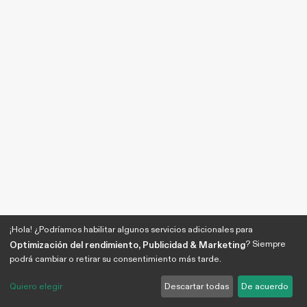
¡Hola! ¿Podríamos habilitar algunos servicios adicionales para
? Siempre
Optimización del rendimiento, Publicidad & Marketing
podrá cambiar o retirar su consentimiento más tarde.
Quiero elegir
Descartar todas
De acuerdo