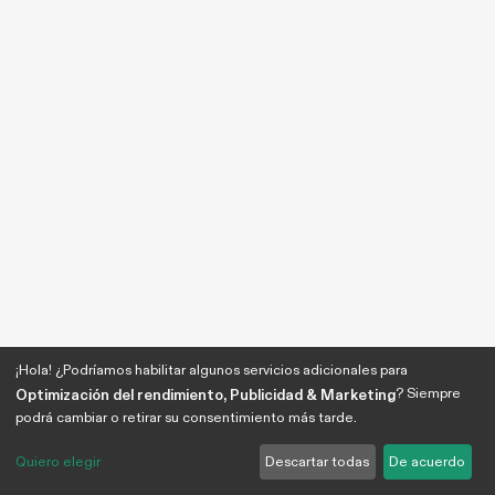
¡Hola! ¿Podríamos habilitar algunos servicios adicionales para
? Siempre
Optimización del rendimiento, Publicidad & Marketing
podrá cambiar o retirar su consentimiento más tarde.
Quiero elegir
Descartar todas
De acuerdo