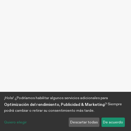
¡Hola! ¿Podríamos habilitar algunos servicios adicionales para
? Siempre
Optimización del rendimiento, Publicidad & Marketing
podrá cambiar o retirar su consentimiento más tarde.
Quiero elegir
Descartar todas
De acuerdo