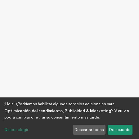
¡Hola! ¿Podríamos habilitar algunos servicios adicionales para
? Siempre
Optimización del rendimiento, Publicidad & Marketing
podrá cambiar o retirar su consentimiento más tarde.
Quiero elegir
Descartar todas
De acuerdo