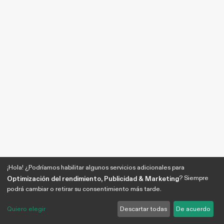
¡Hola! ¿Podríamos habilitar algunos servicios adicionales para
? Siempre
Optimización del rendimiento, Publicidad & Marketing
podrá cambiar o retirar su consentimiento más tarde.
Quiero elegir
Descartar todas
De acuerdo