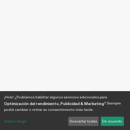
¡Hola! ¿Podríamos habilitar algunos servicios adicionales para
? Siempre
Optimización del rendimiento, Publicidad & Marketing
podrá cambiar o retirar su consentimiento más tarde.
Quiero elegir
Descartar todas
De acuerdo