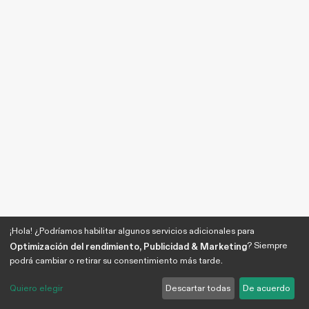
¡Hola! ¿Podríamos habilitar algunos servicios adicionales para
? Siempre
Optimización del rendimiento, Publicidad & Marketing
podrá cambiar o retirar su consentimiento más tarde.
Quiero elegir
Descartar todas
De acuerdo