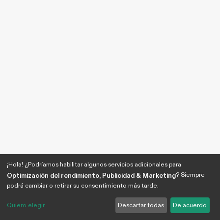
¡Hola! ¿Podríamos habilitar algunos servicios adicionales para
? Siempre
Optimización del rendimiento, Publicidad & Marketing
podrá cambiar o retirar su consentimiento más tarde.
Quiero elegir
Descartar todas
De acuerdo