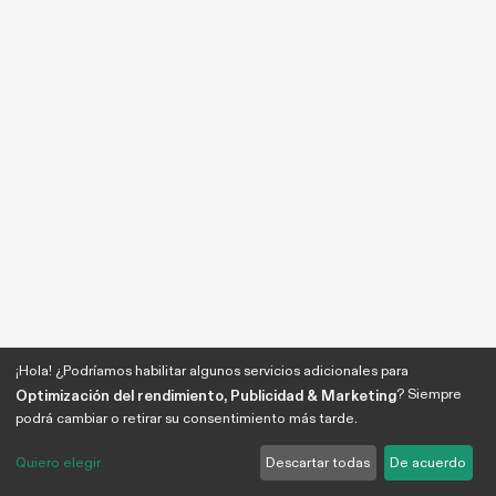
¡Hola! ¿Podríamos habilitar algunos servicios adicionales para
? Siempre
Optimización del rendimiento, Publicidad & Marketing
podrá cambiar o retirar su consentimiento más tarde.
Quiero elegir
Descartar todas
De acuerdo