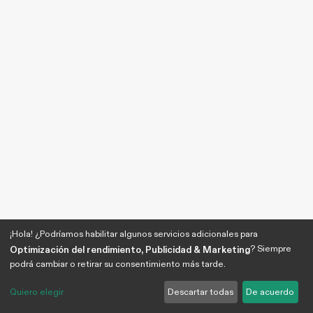
¡Hola! ¿Podríamos habilitar algunos servicios adicionales para
? Siempre
Optimización del rendimiento, Publicidad & Marketing
podrá cambiar o retirar su consentimiento más tarde.
Quiero elegir
Descartar todas
De acuerdo