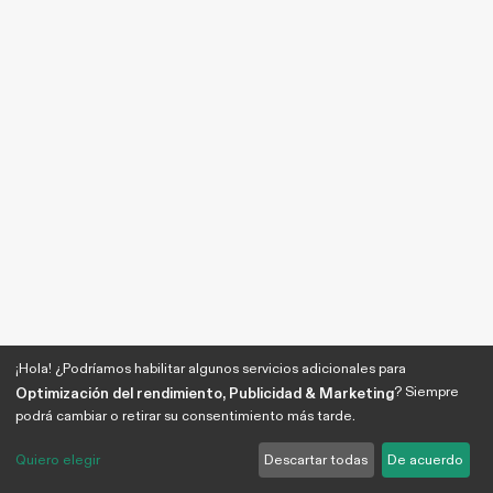
¡Hola! ¿Podríamos habilitar algunos servicios adicionales para
? Siempre
Optimización del rendimiento, Publicidad & Marketing
podrá cambiar o retirar su consentimiento más tarde.
Quiero elegir
Descartar todas
De acuerdo